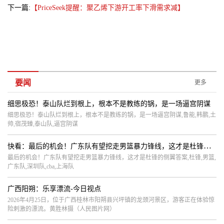
下一篇:
【PriceSeek提醒：聚乙烯下游开工率下滑需求减】
要闻
更多
细思极恐！泰山队烂到根上，根本不是教练的锅，是一场逼宫阴谋
细思极恐！泰山队烂到根上，根本不是教练的锅，是一场逼宫阴谋,鲁能,韩鹏,土
帅,宿茂臻,泰山队,逼宫阴谋
快看：最后的机会！广东队有望挖走男篮暴力锋线，这才是杜锋的侧翼答案
最后的机会！广东队有望挖走男篮暴力锋线，这才是杜锋的侧翼答案,杜锋,男篮,
广东队,深圳队,cba,上海队
广西阳朔：乐享漂流-今日视点
2026年4月25日，位于广西桂林市阳朔县兴坪镇的龙颈河景区，游客正在体验惊
险刺激的漂流。黄胜林摄（人民图片网）