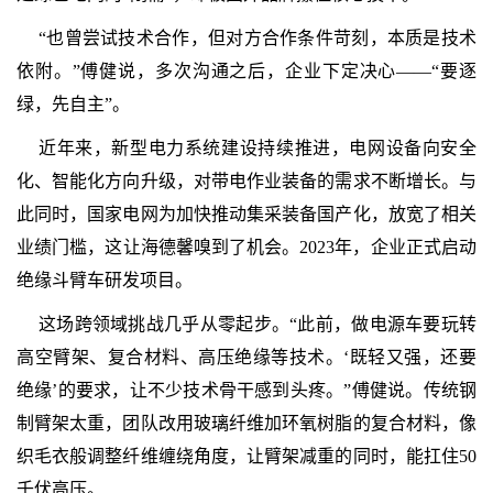
“也曾尝试技术合作，但对方合作条件苛刻，本质是技术
依附。”傅健说，多次沟通之后，企业下定决心——“要逐
绿，先自主”。
近年来，新型电力系统建设持续推进，电网设备向安全
化、智能化方向升级，对带电作业装备的需求不断增长。与
此同时，国家电网为加快推动集采装备国产化，放宽了相关
业绩门槛，这让海德馨嗅到了机会。2023年，企业正式启动
绝缘斗臂车研发项目。
这场跨领域挑战几乎从零起步。“此前，做电源车要玩转
高空臂架、复合材料、高压绝缘等技术。‘既轻又强，还要
绝缘’的要求，让不少技术骨干感到头疼。”傅健说。传统钢
制臂架太重，团队改用玻璃纤维加环氧树脂的复合材料，像
织毛衣般调整纤维缠绕角度，让臂架减重的同时，能扛住50
千伏高压。