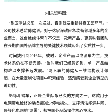
(相关资料图)
“耐压测试必须一次通过，否则就要重新排查工艺环节。”
公司技术总监傅健说。对于这家深耕应急装备领域多年的企
业而言，这台绝缘斗臂车不仅是一款新产品，更意味着团队
在长期由国外品牌主导的关键技术领域迈出了实质性一步。
时间拨回到2016年。彼时，企业产品以电源车为主，技
术体系仍在不断完善。“当时我们已经意识到，单一产品结
构难以支撑长远发展。”刚入职的傅健从三维结构设计做
起，在大量定制化项目中积累经验，逐渐感受到企业转型的
迫切性。
绝缘斗臂车，正是企业酝酿已久的方向之一。这款用于
电网带电检修的装备能减少停电损失、支撑清洁能源并网，
是绿色电网的“刚需”，却被国外品牌攥住核心技术。