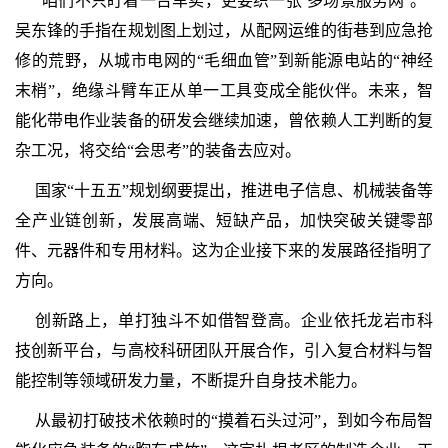
“咱们不只盯着一台车卖，更要织一张‘多场景服务网’。”
吴东锋的手指在规划图上划过，从配网运维的街巷到应急抢
修的荒野，从城市电网的“毛细血管”到新能源电站的“神经
末梢”，绝缘斗臂车正从单一工具变成全能伙伴。未来，智
能化带电作业装备的研发会继续加速，曾依赖人工判断的复
杂工况，将交给“会思考”的装备去应对。
国家“十五五”规划纲要提出，推进电子信息、机械装备等
全产业链创新，发展高端、短缺产品，加快突破关键零部
件、元器件和专用材料。这为企业接下来的发展路径指明了
方向。
创新路上，单打独斗不如借智登高。企业依托龙岩市科
技创新平台，与高校科研团队开展合作，引入复合材料与智
能控制等领域研发力量，不断提升自身技术能力。
从最初打破技术依赖时的“摸着石头过河”，到如今布局智