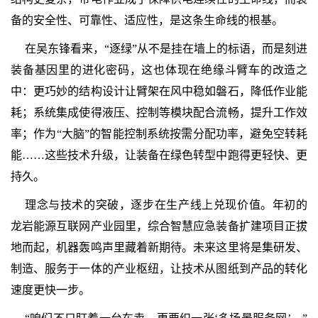
备的安全性、可靠性、适应性，是这条生命线的根基。
在吴东锋看来，“逐绿”从不是挂在墙上的标语，而是刻进
装备基因里的进化密码，这也体现在绝缘斗臂车的改造之
中：更巧妙的结构设计让臂架在风中稳如磐石，降低作业能
耗；系统集成使得液压、控制等模块配合流畅，提升工作效
率；作为“大脑”的智能控制系统按需分配功率，避免空转耗
能……这些技术升级，让装备在绿色转型中跑得更轻快、更
持久。
理念与技术的突破，逐步在生产线上兑现价值。年初的
龙岩能源互联网产业园里，综合智慧应急装备扩建项目正拔
地而起，机器轰鸣声里藏着新期待。未来这里将是集研发、
制造、服务于一体的产业枢纽，让技术从图纸到产品的转化
速度更快一步。