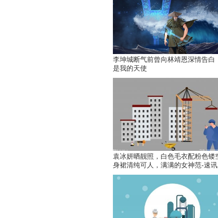
李坤城断气前曾向林靖恩深情告白
是我的天使
袁冰妍晒靓照，白色毛衣配粉色镂
身裙清纯可人，满满的女神范-速讯