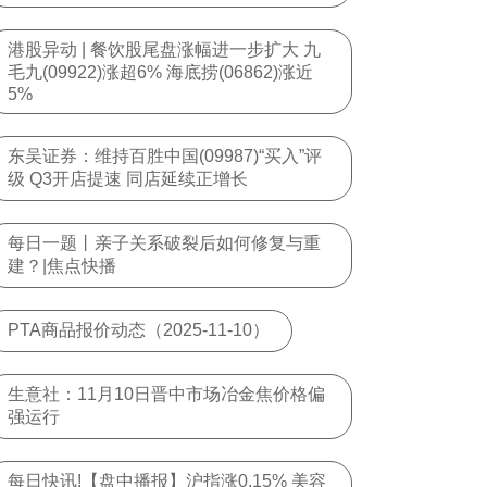
港股异动 | 餐饮股尾盘涨幅进一步扩大 九
毛九(09922)涨超6% 海底捞(06862)涨近
5%
东吴证券：维持百胜中国(09987)“买入”评
级 Q3开店提速 同店延续正增长
每日一题丨亲子关系破裂后如何修复与重
建？|焦点快播
PTA商品报价动态（2025-11-10）
生意社：11月10日晋中市场冶金焦价格偏
强运行
每日快讯!【盘中播报】沪指涨0.15% 美容