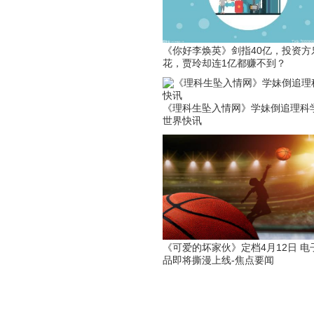
《你好李焕英》剑指40亿，投资方
花，贾玲却连1亿都赚不到？
《理科生坠入情网》学妹倒追理科学
世界快讯
《可爱的坏家伙》定档4月12日 电
品即将撕漫上线-焦点要闻