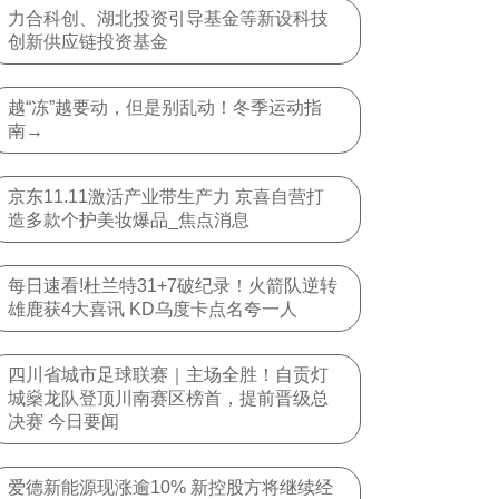
力合科创、湖北投资引导基金等新设科技
创新供应链投资基金
越“冻”越要动，但是别乱动！冬季运动指
南→
京东11.11激活产业带生产力 京喜自营打
造多款个护美妆爆品_焦点消息
每日速看!杜兰特31+7破纪录！火箭队逆转
雄鹿获4大喜讯 KD乌度卡点名夸一人
四川省城市足球联赛｜主场全胜！自贡灯
城燊龙队登顶川南赛区榜首，提前晋级总
决赛 今日要闻
爱德新能源现涨逾10% 新控股方将继续经