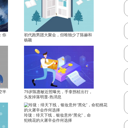
：你
初代跑男团大聚会，但唯独少了陈赫和
杨颖
空半
79岁陈惠敏近照曝光，手拿拐杖出行，
头发掉落明显-热消息
玲珑：绯天下线，银妆意外“黑化”，命
犯桃花的火屠辛会作何选择