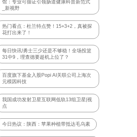
馆：专业可循证引领肠道健康科普新范式
_新视野
热门看点：杜兰特点赞！15+3+2，真被探
花打出来了！
每日快讯!勇士三少还是不够稳！全场投篮
31中9，理查德要趁机上位了？
百度旗下基金入股Popi AI关联公司上海次
元模因科技
我国成功发射卫星互联网低轨13组卫星|视
点
今日热议：陕西：苹果种植带抵达毛乌素