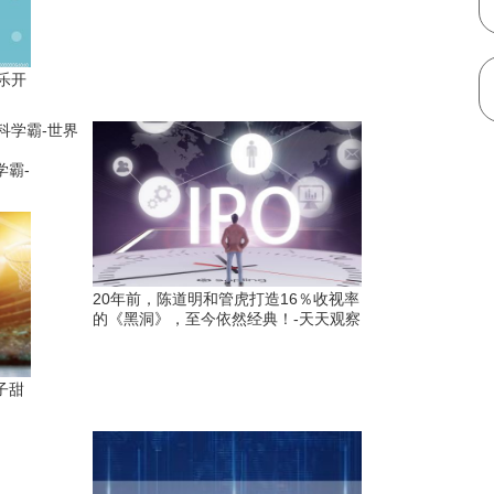
乐开
霸-
20年前，陈道明和管虎打造16％收视率
的《黑洞》，至今依然经典！-天天观察
子甜