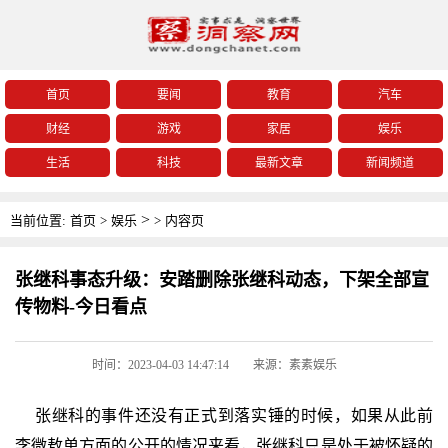
首页
要闻
教育
汽车
财经
游戏
家居
娱乐
生活
科技
最新文章
新闻频道
>
当前位置:
首页
>
娱乐
>
内容页
张继科事态升级：安踏删除张继科动态，下架全部宣
传物料-今日看点
时间：2023-04-03 14:47:14
来源：素素娱乐
张继科的事件还没有正式到落实锤的时候，如果从此前
李微敖单方面的公开的情况来看，张继科只是处于被怀疑的